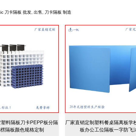
lastic 刀卡隔板 批发, 出售, 刀卡隔板 制造
塑料隔板刀卡PEPP板分隔
厂家直销定制塑料餐桌隔离板学
瓦楞隔板颜色规格定制
板办公工位隔板一字防飞