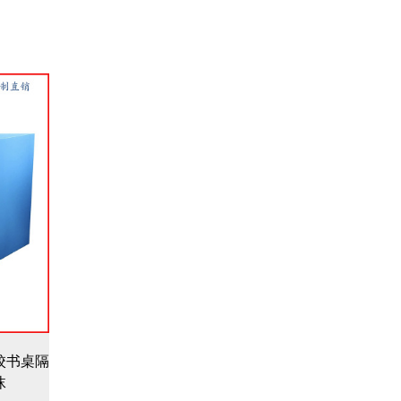
校书桌隔
沫