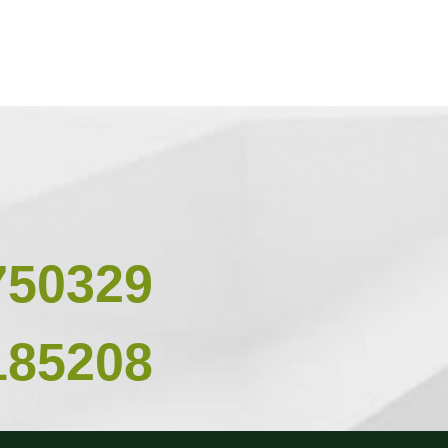
750329
185208